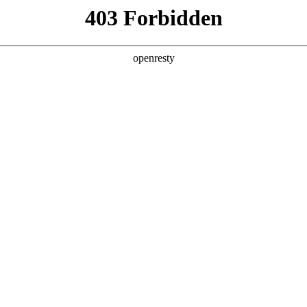
产品及服务
行业解决方案
合作伙伴
投资者关系
：AI智慧营销激活商业增长新活力
2025 / 12 / 19